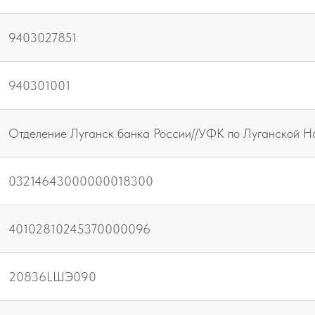
9403027851
940301001
Отделение Луганск банка России//УФК по Луганской На
03214643000000018300
40102810245370000096
20836LШЭ090