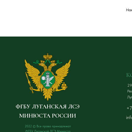
Наж
К
29
Рес
Лу
ФГБУ ЛУГАНСКАЯ ЛСЭ
+7
МИНЮСТА РОССИИ
in
2022 © Все права принадлежат
ФГБУ Луганской ЛСЭ Минюста