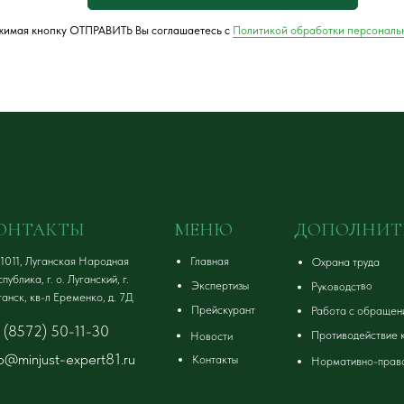
имая кнопку ОТПРАВИТЬ Вы соглашаетесь с
Политикой обработки персональ
ОНТАКТЫ
МЕНЮ
ДОПОЛНИТ
1011, Луганская Народная
Главная
Охрана труда
публика, г. о. Луганский, г.
Экспертизы
Руководство
ганск, кв-л Еременко, д. 7Д
Прейскурант
Работа с обращен
 (8572) 50-11-30
Противодействие 
Новости
fo@minjust-expert81.ru
Контакты
Нормативно-прав