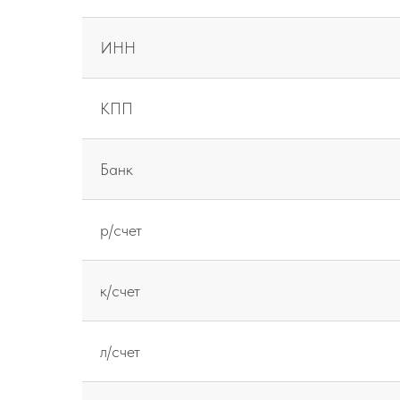
ИНН
КПП
Банк
р/счет
к/счет
л/счет